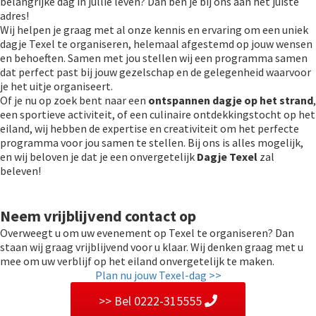
belangrijke dag in jullie leven? Dan ben je bij ons aan het juiste
adres!
Wij helpen je graag met al onze kennis en ervaring om een uniek
dagje Texel te organiseren, helemaal afgestemd op jouw wensen
en behoeften. Samen met jou stellen wij een programma samen
dat perfect past bij jouw gezelschap en de gelegenheid waarvoor
je het uitje organiseert.
Of je nu op zoek bent naar een
ontspannen dagje op het strand
,
een sportieve activiteit, of een culinaire ontdekkingstocht op het
eiland, wij hebben de expertise en creativiteit om het perfecte
programma voor jou samen te stellen. Bij ons is alles mogelijk,
en wij beloven je dat je een onvergetelijk
Dagje Texel
zal
beleven!
Neem vrijblijvend contact op
Overweegt u om uw evenement op Texel te organiseren? Dan
staan wij graag vrijblijvend voor u klaar. Wij denken graag met u
mee om uw verblijf op het eiland onvergetelijk te maken.
Plan nu jouw Texel-dag >>
>> Bel 0222-315555