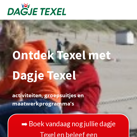
Ontdek Texel met
Dagje Texel
activiteiten, groepsuitjes en
maatwerkprogramma’s
➡️ Boek vandaag nog jullie dagje
Texel en beleef een