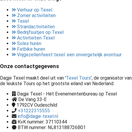
Verhuur op Texel
Zomer activiteiten
Texel
Strandactiviteiten
Bedrijfsuitjes op Texel
Activiteiten Texel
Solex huren
Fatbike huren
Vrijgezellenfeest texel: een onvergetelijk avontuur
Onze contactgegevens
Dagje Texel maakt deel uit van '
Texel Tours
', de organisator van
de leukste Tours op het grootste eiland van Nederland.
Dagje Texel - Hét Evenementenbureau op Texel
De Vang 33-E
1792CV
Oudeschild
+31222315555
info@dagje-texel.nl
KvK nummer: 37110344
BTW nummer: NL813188726B01