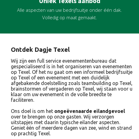
Uniek Texels aanbod
Alle aspecten van uw bedrijfsuitje onder één dak.
Volledig op maat gemaakt.
Ontdek Dagje Texel
Wij zijn een full service evenementenbureau dat
gespecialiseerd is in het organiseren van evenementen
op Texel. Of het nu gaat om een informeel bedrijfsuitje
op Texel of een evenement met een duidelijk
afgebakende doelstelling zoals teambuilding op Texel,
brainstormen of vergaderen op Texel, wij staan voor u
klaar om uw evenement in de volle breedte te
faciliteren.
Ons doel is om het
ongeëvenaarde eilandgevoel
over te brengen op onze gasten. Wij verzorgen
uitstapjes met daarin typische eilander aspecten.
Geniet één of meerdere dagen van zee, wind en strand
op prachtig Texel.