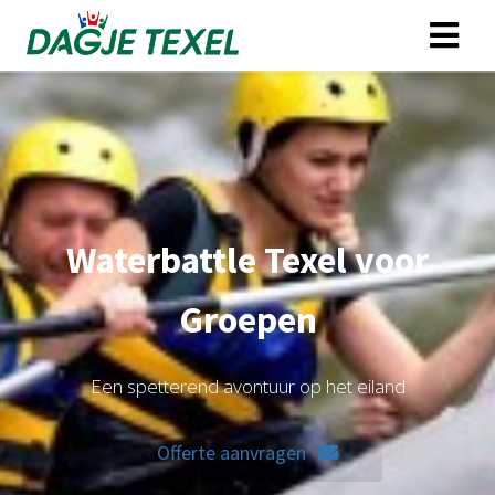
Waterbattle Texel voor
Groepen
Een spetterend avontuur op het eiland
Offerte aanvragen